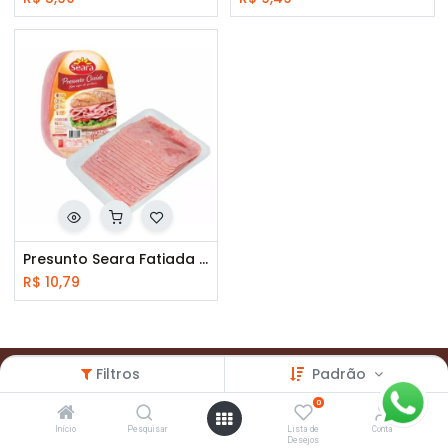
Presunto Seara Fatiada 180 g
R$
10,79
Filtros
Padrão
0
Início
Pesquisar
Lista de
Conta
Desejos