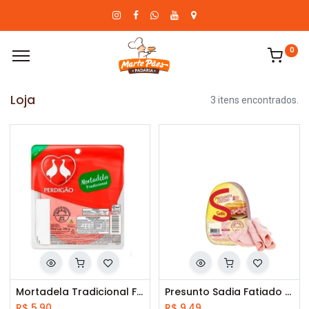
0
Loja
3 itens encontrados.
Mortadela Tradicional Fatiada Perdigão 180 g
Presunto Sadia Fatiado 180 g
R$
5,90
R$
9,49