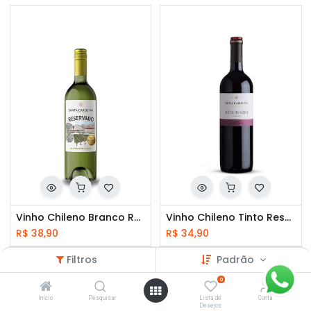
Vinho Chileno Branco Reservado Sauvignon Blanc Santa Carolina 750ml
Vinho Chileno Tinto Reservado Carmenère Santa Carolina 750ml
R$
38,90
R$
34,90
Filtros
Padrão
0
Início
Pesquisar
Lista de
Conta
Desejos