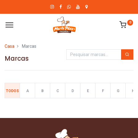
0
Casa
Marcas
Marcas
TODOS
A
B
C
D
E
F
G
H