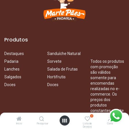
Produtos
D
estaq
ues
S
anduíche Natural
Padaria
Sorvete
Todos os produtos
com promoção
Lanches
Salada de Frutas
são válidos
Salgados
Hortifruti
s
somente para
encomendas
Doces
Doces
realizadas no e-
commerce. Os
preços dos
produtos
constantes no site
podem ser
0
diferentes dos
Início
Pesquisar
Lista de
Conta
preços praticados
Desejos