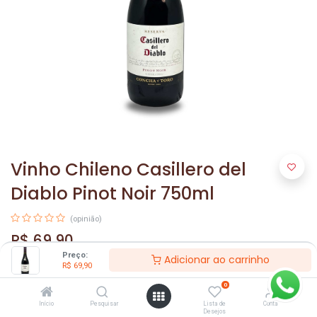
Vinho Chileno Casillero del
Diablo Pinot Noir 750ml
(opinião)
R$
69,90
Preço:
Adicionar ao carrinho
R$
69,90
0
Início
Pesquisar
Lista de
Conta
Desejos