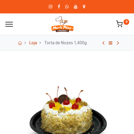
0
Loja
Torta de Nozes 1,400g