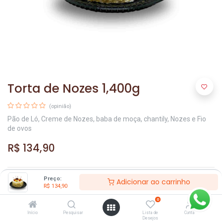
Torta de Nozes 1,400g
(opinião)
Pão de Ló, Creme de Nozes, baba de moça, chantily, Nozes e Fio
de ovos
R$
134,90
Preço:
Adicionar ao carrinho
R$
134,90
0
Início
Pesquisar
Lista de
Conta
Adicionar ao carrinho
Desejos