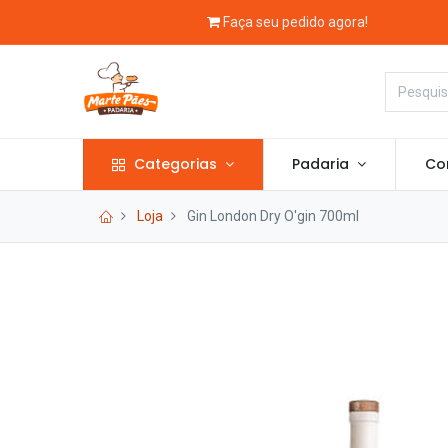
Faça seu pedido agora!
Categorias
Padaria
Con
Loja
Gin London Dry O'gin 700ml