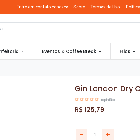
Entre em contato conosco
Sobre
Termos de Uso
Polític
feitaria
Eventos & Coffee Break
Frios
Gin London Dry O
(opinião)
R$
125,79