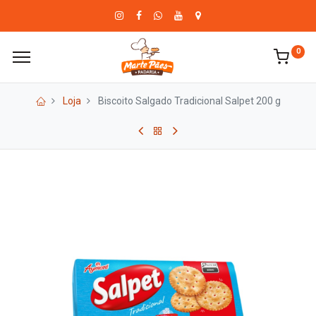
0
Loja
Biscoito Salgado Tradicional Salpet 200 g