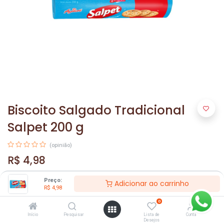
Biscoito Salgado Tradicional
Salpet 200 g
(opinião)
R$
4,98
Preço:
Adicionar ao carrinho
R$
4,98
0
Início
Pesquisar
Lista de
Conta
Desejos