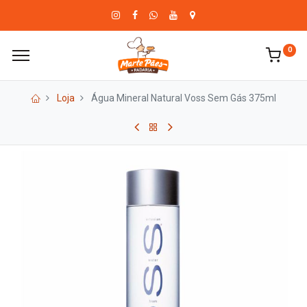
0
Loja
Água Mineral Natural Voss Sem Gás 375ml