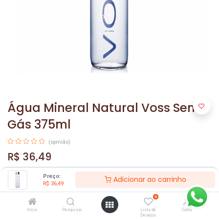
Água Mineral Natural Voss Sem
Gás 375ml
(opinião)
R$
36,49
Preço:
Adicionar ao carrinho
R$
36,49
0
Início
Pesquisar
Lista de
Conta
Desejos